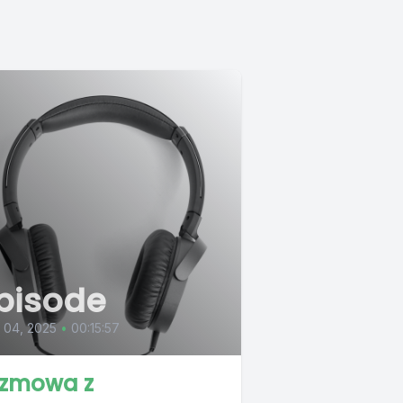
pisode
l 04, 2025
•
00:15:57
zmowa z