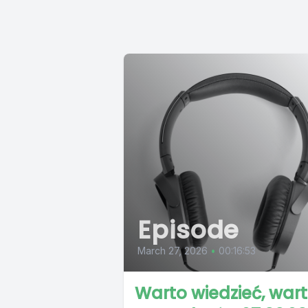
Episode
March 27, 2026
•
00:16:53
Warto wiedzieć, war