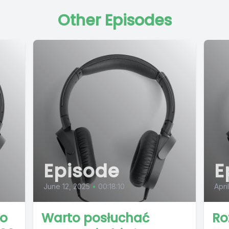
Other Episodes
Episode
E
June 12, 2025
•
00:18:10
Apri
to
Warto posłuchać
Ro