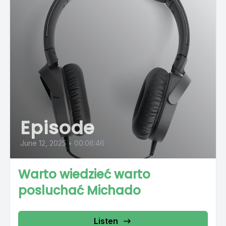
Episode
June 12, 2025
•
00:06:46
Warto wiedzieć warto
posluchać Michado
Listen