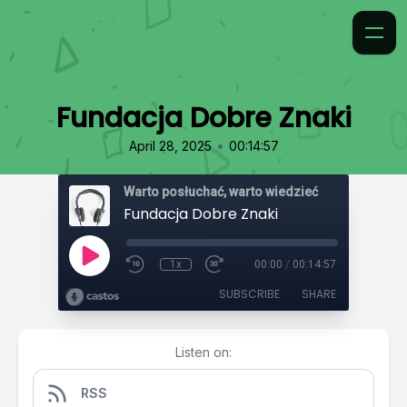
Fundacja Dobre Znaki
•
April 28, 2025
00:14:57
Warto posłuchać, warto wiedzieć
Fundacja Dobre Znaki
1x
00:00
/
00:14:57
SUBSCRIBE
SHARE
Listen on:
RSS